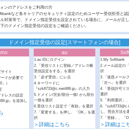
ォンのアドレスをご利用の方
、softbankなど各キャリアのセキュリティ設定のためユーザー受信拒否と
ール対策等で、ドメイン指定受信を設定されている場合に、メールが正
以下のドメイン指定受信の設定をご確認ください。
ドメイン指定受信の設定[スマートフォンの場合]
omo
au
Sof
1.au IDにログイン
1.My Softbank
2.「受信リストに登録／アドレス帳
2.メール設定の「
受信設定をする」を選択
択
定サイト
3.「必ず受信」にレ点
3.「迷惑メール
ワードが必要で
「次へ」を選択
0」）
4.キーワードに
『szk8733@c.inet489.jp』の入力
4.「受信許可リ
定
選択
5.ドメイン/完全/部分一致/ から部分
アドレスの設定
一致を選択
5.「利用選択」
t489.jp』を追加し
6.受信リスト設定で「有効」を選択
6.『szk8733@c.
し、照合方法を
ら
7.「変更する」を押し、「OK」を選
択
7.「登録」、「
＞詳細はこちら
＞詳細はこ