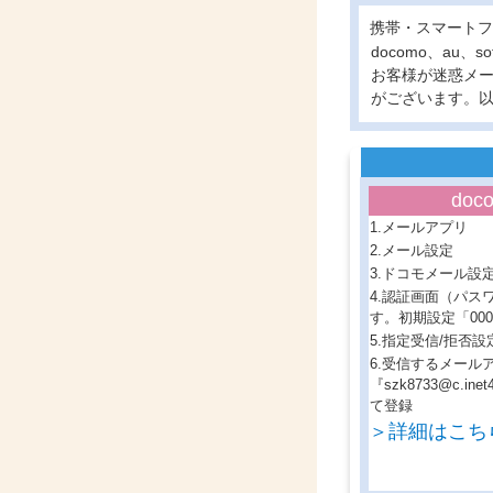
携帯・スマートフ
docomo、au
お客様が迷惑メ
がございます。
doc
1.メールアプリ
2.メール設定
3.ドコモメール設
4.認証画面（パス
す。初期設定「000
5.指定受信/拒否設
6.受信するメール
『szk8733@c.ine
て登録
＞詳細はこち