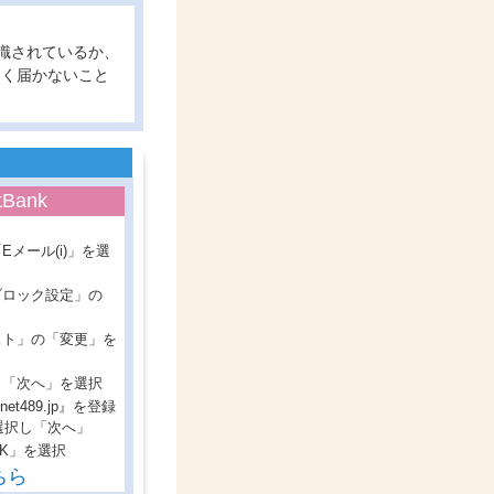
認識されているか、
しく届かないこと
tBank
Eメール(i)」を選
ブロック設定」の
スト」の「変更」を
、「次へ」を選択
inet489.jp』を登録
選択し「次へ」
OK」を選択
ちら