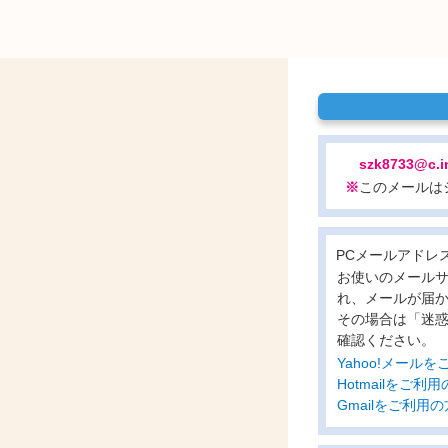
szk8733@c.i
※
このメールは
PCメールアドレ
お使いのメール
れ、メールが届
その場合は「迷
確認ください。
Yahoo!メー
Hotmailをご
Gmailをご利