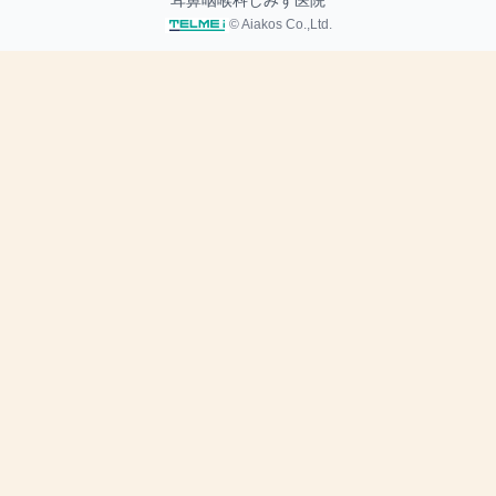
耳鼻咽喉科しみず医院
© Aiakos Co.,Ltd.