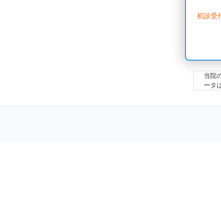
初診受
当院
ータ