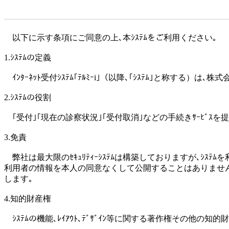
以下に示す条項にご同意の上､本ｼｽﾃﾑをご利用ください｡
1.ｼｽﾃﾑの定義
ｲﾝﾀｰﾈｯﾄ受付ｼｽﾃﾑ｢ﾃﾙﾐｰi｣（以降､｢ｼｽﾃﾑ｣と称する
2.ｼｽﾃﾑの役割
｢受付｣｢現在の診察状況｣｢受付取消｣などの手続きｻｰﾋﾞｽ
3.免責
弊社は最大限のｾｷｭﾘﾃｨｰｼｽﾃﾑは構築しておりますが､ｼ
利用者の情報を本人の同意なくして公開することはありません
します｡
4.知的財産権
ｼｽﾃﾑの機能､ﾚｲｱｳﾄ､ﾃﾞｻﾞｲﾝ等に関する著作権その他の知