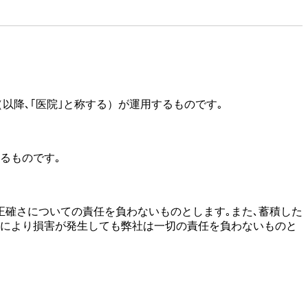
療機関（以降､｢医院｣と称する）が運用するものです｡
図るものです｡
報の正確さについての責任を負わないものとします｡また､蓄積した
洩により損害が発生しても弊社は一切の責任を負わないものと