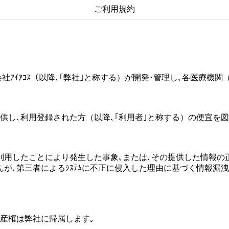
ご利用規約
）は､株式会社ｱｲｱｺｽ（以降､｢弊社｣と称する）が開発･管理し､各医
を提供し､利用登録された方（以降､｢利用者｣と称する）の便宜を
ｽﾃﾑを利用したことにより発生した事象､または､その提供した情
が､第三者によるｼｽﾃﾑに不正に侵入した理由に基づく情報漏
的財産権は弊社に帰属します｡